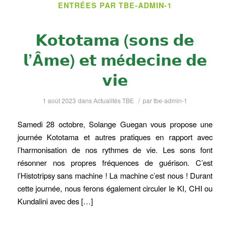
ENTRÉES PAR TBE-ADMIN-1
𝗞𝗼𝘁𝗼𝘁𝗮𝗺𝗮 (𝘀𝗼𝗻𝘀 𝗱𝗲
𝗹’Â𝗺𝗲) 𝗲𝘁 𝗺é𝗱𝗲𝗰𝗶𝗻𝗲 𝗱𝗲
𝘃𝗶𝗲
/
1 août 2023
dans
Actualités TBE
par
tbe-admin-1
Samedi 28 octobre, Solange Guegan vous propose une
journée Kototama et autres pratiques en rapport avec
l’harmonisation de nos rythmes de vie. Les sons font
résonner nos propres fréquences de guérison. C’est
l’Histotripsy sans machine ! La machine c’est nous ! Durant
cette journée, nous ferons également circuler le KI, CHI ou
Kundalini avec des […]