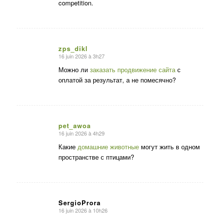
competition.
zps_dikl
16 juin 2026 à 3h27
dit
:
Можно ли
заказать продвижение сайта
с
оплатой за результат, а не помесячно?
pet_awoa
16 juin 2026 à 4h29
dit
:
Какие
домашние животные
могут жить в одном
пространстве с птицами?
SergioProra
16 juin 2026 à 10h26
dit