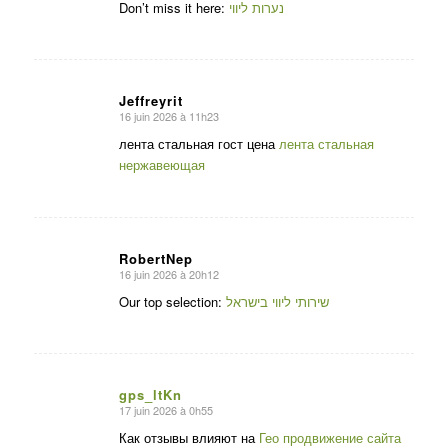
:
Don’t miss it here:
נערות ליווי
Jeffreyrit
16 juin 2026 à 11h23
dit
:
лента стальная гост цена
лента стальная
нержавеющая
RobertNep
16 juin 2026 à 20h12
dit
:
Our top selection:
שירותי ליווי בישראל
gps_ltKn
17 juin 2026 à 0h55
dit
:
Как отзывы влияют на
Гео продвижение сайта