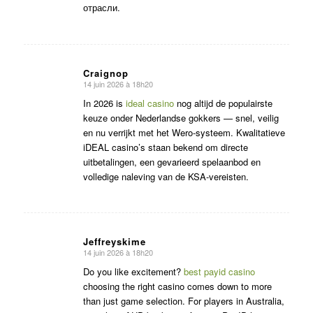
отрасли.
Craignop
14 juin 2026 à 18h20
dit
:
In 2026 is
ideal casino
nog altijd de populairste
keuze onder Nederlandse gokkers — snel, veilig
en nu verrijkt met het Wero-systeem. Kwalitatieve
iDEAL casino’s staan bekend om directe
uitbetalingen, een gevarieerd spelaanbod en
volledige naleving van de KSA-vereisten.
Jeffreyskime
14 juin 2026 à 18h20
dit
:
Do you like excitement?
best payid casino
choosing the right casino comes down to more
than just game selection. For players in Australia,