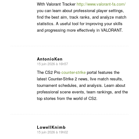
:
With Valorant Tracker
http://www.valorant-fa.com/
you can learn about professional player settings,
find the best aim, track ranks, and analyze match
statistics. A useful tool for improving your skills
and progressing more effectively in VALORANT.
AntonioKen
15 juin 2026 à 16h57
dit
:
The CS2 Pro
counter-strike
portal features the
latest Counter-Strike 2 news, live match results,
tournament schedules, and analysis. Learn about
professional scene events, team rankings, and the
top stories from the world of CS2.
LowellKnimb
15 juin 2026 à 19h02
dit