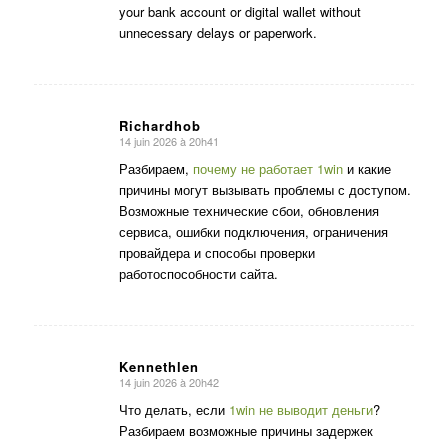
your bank account or digital wallet without
unnecessary delays or paperwork.
Richardhob
14 juin 2026 à 20h41
dit
:
Разбираем,
почему не работает 1win
и какие
причины могут вызывать проблемы с доступом.
Возможные технические сбои, обновления
сервиса, ошибки подключения, ограничения
провайдера и способы проверки
работоспособности сайта.
Kennethlen
14 juin 2026 à 20h42
dit
:
Что делать, если
1win не выводит деньги
?
Разбираем возможные причины задержек