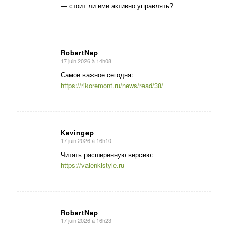
— стоит ли ими активно управлять?
RobertNep
17 juin 2026 à 14h08
dit
:
Самое важное сегодня:
https://rikoremont.ru/news/read/38/
Kevingep
17 juin 2026 à 16h10
dit
:
Читать расширенную версию:
https://valenkistyle.ru
RobertNep
17 juin 2026 à 16h23
dit