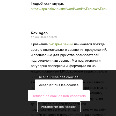
:
Подробности внутри:
https://spainslov.ru/site/word/word/%D0%94%D
Kevingep
17 juin 2026 à 16h59
dit
:
Сравнение
быстрые займы
начинается прежде
всего с внимательного сравнения предложений,
и специально для удобства пользователей
подготовлен наш сервис. Мы подготовили и
регулярно проверяем информацию по 35
лицензированным МФО, которые выдают займы
в соответствии действующего
Ce site utilise des cookies
законодательства и выдают займы со ставкой
Accepter tous les cookies
не выше 0,8% в день. На одной странице можно
изучить сумму, срок, требования к заемщику,
Refuser les cookies non essentiels
условия первого займа и скорость получения
денег. После выбора подходящего
Paramétrer les cookies
предложения вы можете подать заявку на займ
онлайн на карту и получить до 30 000 рублей в