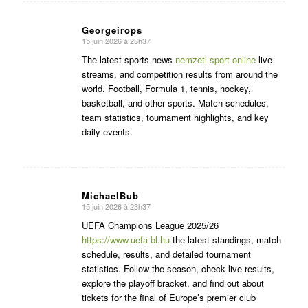
Georgeirops
15 juin 2026 à 23h37
dit
:
The latest sports news
nemzeti sport online
live
streams, and competition results from around the
world. Football, Formula 1, tennis, hockey,
basketball, and other sports. Match schedules,
team statistics, tournament highlights, and key
daily events.
MichaelBub
15 juin 2026 à 23h37
dit
:
UEFA Champions League 2025/26
https://www.uefa-bl.hu
the latest standings, match
schedule, results, and detailed tournament
statistics. Follow the season, check live results,
explore the playoff bracket, and find out about
tickets for the final of Europe’s premier club