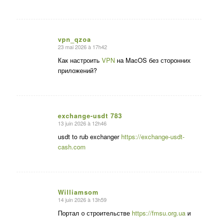
vpn_qzoa
23 mai 2026 à 17h42
dit
:
Как настроить
VPN
на MacOS без сторонних
приложений?
exchange-usdt 783
13 juin 2026 à 12h46
dit
:
usdt to rub exchanger
https://exchange-usdt-
cash.com
Williamsom
14 juin 2026 à 13h59
dit
:
Портал о строительстве
https://fmsu.org.ua
и