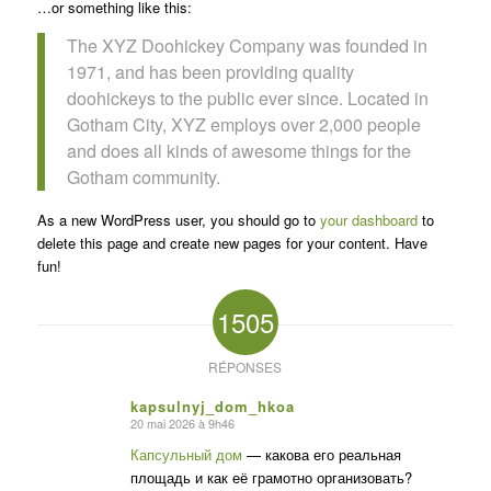
…or something like this:
The XYZ Doohickey Company was founded in
1971, and has been providing quality
doohickeys to the public ever since. Located in
Gotham City, XYZ employs over 2,000 people
and does all kinds of awesome things for the
Gotham community.
As a new WordPress user, you should go to
your dashboard
to
delete this page and create new pages for your content. Have
fun!
1505
RÉPONSES
kapsulnyj_dom_hkoa
20 mai 2026 à 9h46
dit
:
Капсульный дом
— какова его реальная
площадь и как её грамотно организовать?