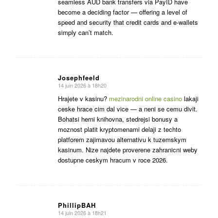
seamless AUD bank transfers via PayID have
become a deciding factor — offering a level of
speed and security that credit cards and e-wallets
simply can’t match.
Josephfeeld
14 juin 2026 à 18h20
dit
:
Hrajete v kasinu?
mezinarodni online casino
lakaji
ceske hrace cim dal vice — a neni se cemu divit.
Bohatsi herni knihovna, stedrejsi bonusy a
moznost platit kryptomenami delaji z techto
platforem zajimavou alternativu k tuzemskym
kasinum. Nize najdete proverene zahranicni weby
dostupne ceskym hracum v roce 2026.
PhillipBAH
14 juin 2026 à 18h21
dit