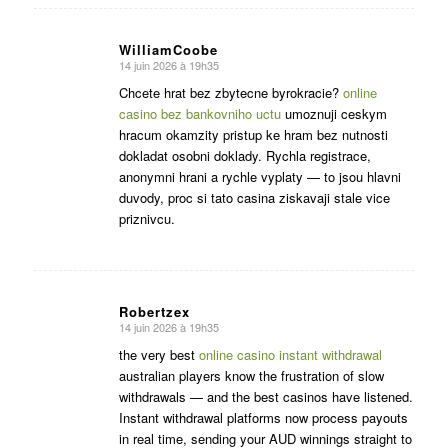
WilliamCoobe
14 juin 2026 à 19h35
dit
:
Chcete hrat bez zbytecne byrokracie?
online
casino bez bankovniho uctu
umoznuji ceskym
hracum okamzity pristup ke hram bez nutnosti
dokladat osobni doklady. Rychla registrace,
anonymni hrani a rychle vyplaty — to jsou hlavni
duvody, proc si tato casina ziskavaji stale vice
priznivcu.
Robertzex
14 juin 2026 à 19h35
dit
:
the very best
online casino instant withdrawal
australian players know the frustration of slow
withdrawals — and the best casinos have listened.
Instant withdrawal platforms now process payouts
in real time, sending your AUD winnings straight to