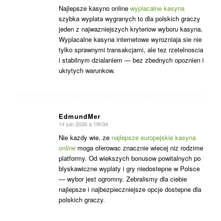
:
Najlepsze kasyno online
wyplacalne kasyna
szybka wyplata wygranych to dla polskich graczy
jeden z najwazniejszych kryteriow wyboru kasyna.
Wyplacalne kasyna internetowe wyrozniaja sie nie
tylko sprawnymi transakcjami, ale tez rzetelnoscia
i stabilnym dzialaniem — bez zbednych opoznien i
ukrytych warunkow.
EdmundMer
14 juin 2026 à 19h34
dit
:
Nie kazdy wie, ze
najlepsze europejskie kasyna
online
moga oferowac znacznie wiecej niz rodzime
platformy. Od wiekszych bonusow powitalnych po
blyskawiczne wyplaty i gry niedostepne w Polsce
— wybor jest ogromny. Zebralismy dla ciebie
najlepsze i najbezpieczniejsze opcje dostepne dla
polskich graczy.