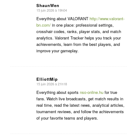
ShaunWen
15 juin 2026 à 19h04
dit
:
Everything about VALORANT
http://www.valorant-
bn.com/
in one place: professional settings,
crosshair codes, ranks, player stats, and match
analytics. Valorant Tracker helps you track your
achievements, learn from the best players, and
improve your gameplay.
ElliottMip
15 juin 2026 à 21h18
dit
:
Everything about sports
nso-online.hu
for true
fans. Watch live broadcasts, get match results in
real time, read the latest news, analytical articles,
tournament reviews, and follow the achievements
of your favorite teams and players.