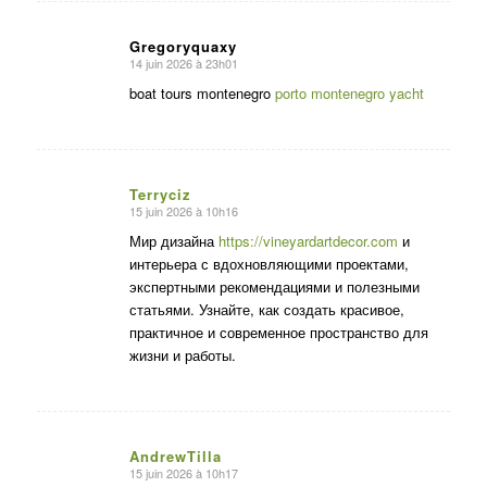
Gregoryquaxy
14 juin 2026 à 23h01
dit
:
boat tours montenegro
porto montenegro yacht
Terryciz
15 juin 2026 à 10h16
dit
:
Мир дизайна
https://vineyardartdecor.com
и
интерьера с вдохновляющими проектами,
экспертными рекомендациями и полезными
статьями. Узнайте, как создать красивое,
практичное и современное пространство для
жизни и работы.
AndrewTilla
15 juin 2026 à 10h17
dit