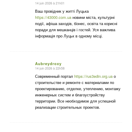
14 juin 2026 à 21h01
dit
:
Ваш провідник у житті Луцька
https://43000.com.ua
новини міста, культурні
події, афіша заходів, бізнес, освіта та корисні
поради для мешканців і гостей. Уся важлива
інформація про Луцьк в одному місці.
Aubreydroxy
14 juin 2026 à 22h58
dit
:
Современный портал
https://rus3edin.org.ua
о
строительстве и ремонте с материалами по
проектированию, отделке, утеплению, монтажу
инженерных систем и благоустройству
территории. Все необходимое для успешной
реализации строительных проектов.